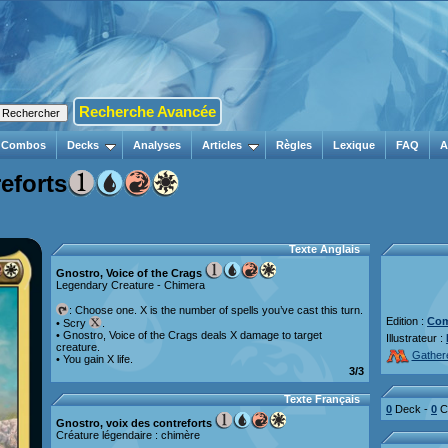
Recherche Avancée
Combos
Decks
Analyses
Articles
Règles
Lexique
FAQ
A
eforts
Texte Anglais
Gnostro, Voice of the Crags
Legendary Creature - Chimera
: Choose one. X is the number of spells you’ve cast this turn.
Edition :
Com
• Scry
.
• Gnostro, Voice of the Crags deals X damage to target
Illustrateur :
creature.
Gather
• You gain X life.
3/3
Texte Français
0
Deck -
0
Co
Gnostro, voix des contreforts
Créature légendaire : chimère