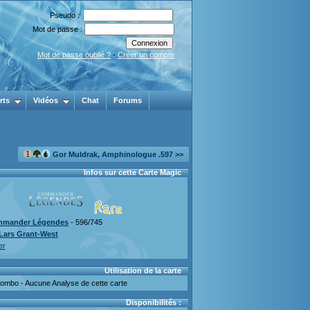
Pseudo :
Mot de passe :
Mot de passe oublié ?
-
Créer un compte
rts
Vidéos
Chat
Forums
Gor Muldrak, Amphinologue .597 >>
Infos sur cette Carte Magic
mander Légendes
- 596/745
Lars Grant-West
er
Utilisation de la carte
mbo - Aucune Analyse de cette carte
Disponibilités :