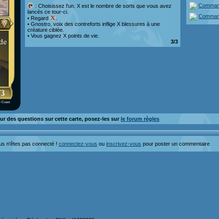
Comman
: Choisissez l'un. X est le nombre de sorts que vous avez
lancés ce tour-ci.
Comman
• Regard
.
• Gnostro, voix des contreforts inflige X blessures à une
créature ciblée.
• Vous gagnez X points de vie.
3/3
ur des questions sur cette carte, posez-les sur
le forum règles
us n'êtes pas connecté !
connectez-vous
ou
inscrivez-vous
pour poster un commentaire