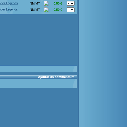
der Legends
NM/MT
0.50 €
der Legends
NM/MT
0.50 €
Ajouter un commentaire