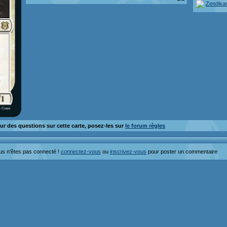
Zendikar
ur des questions sur cette carte, posez-les sur
le forum règles
us n'êtes pas connecté !
connectez-vous
ou
inscrivez-vous
pour poster un commentaire