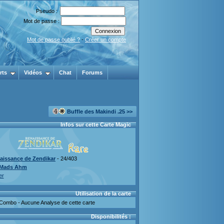
Pseudo :
Mot de passe :
Mot de passe oublié ?
-
Créer un compte
rts
Vidéos
Chat
Forums
Buffle des Makindi .25 >>
Infos sur cette Carte Magic
aissance de Zendikar
- 24/403
Mads Ahm
er
Utilisation de la carte
Combo - Aucune Analyse de cette carte
Disponibilités :