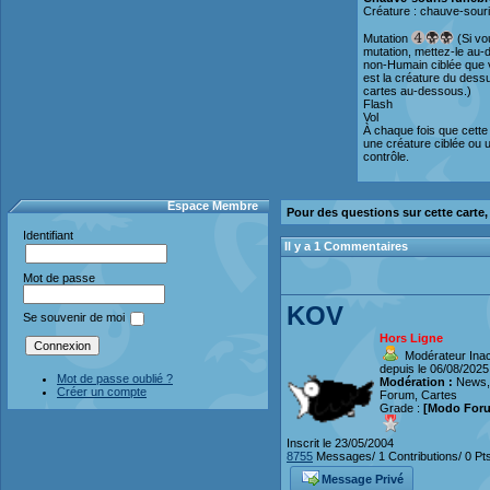
Créature : chauve-sour
Mutation
(Si vo
mutation, mettez-le au
non-Humain ciblée que 
est la créature du dess
cartes au-dessous.)
Flash
Vol
À chaque fois que cette
une créature ciblée ou 
contrôle.
Espace Membre
Pour des questions sur cette carte
Identifiant
Il y a 1 Commentaires
Mot de passe
KOV
Se souvenir de moi
Hors Ligne
Modérateur Inact
depuis le 06/08/2025
Mot de passe oublié ?
Modération :
News,
Créer un compte
Forum, Cartes
Grade :
[Modo For
Inscrit le 23/05/2004
8755
Messages/ 1 Contributions/ 0 Pt
Message Privé