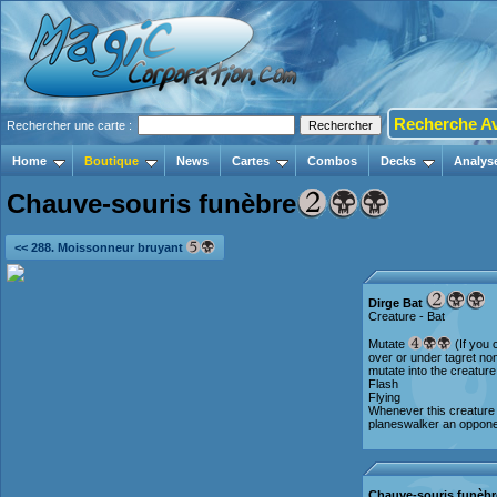
Recherche A
Rechercher une carte :
Home
Boutique
News
Cartes
Combos
Decks
Analys
Chauve-souris funèbre
<< 288. Moissonneur bruyant
Dirge Bat
Creature - Bat
Mutate
(If you c
over or under tagret n
mutate into the creature o
Flash
Flying
Whenever this creature 
planeswalker an oppone
Chauve-souris funèbr