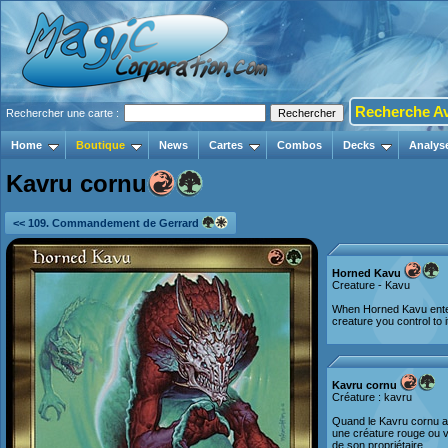
Recherche A
Rechercher une carte :
Home
Boutique
News
Cartes
Combos
Decks
Analys
Kavru cornu
<< 109. Commandement de Gerrard
Horned Kavu
Creature - Kavu
When Horned Kavu enters
creature you control to 
Kavru cornu
Créature : kavru
Quand le Kavru cornu ar
une créature rouge ou v
de son propriétaire.