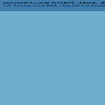
MagicCorporation.com v6.1 © 2000-2026. Tous droits réservés. - Déclaration CNIL n°12
Accueil
|
Mentions légales, Conditions Générales d'Utilisation et Politique de confidentialité