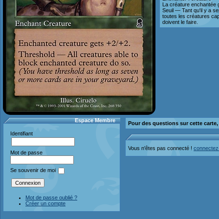
La créature enchantée 
Seuil — Tant qu'il y a s
toutes les créatures ca
doivent le faire.
Espace Membre
Pour des questions sur cette carte
Identifiant
Vous n'êtes pas connecté !
connectez
Mot de passe
Se souvenir de moi
Mot de passe oublié ?
Créer un compte