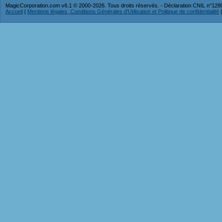
MagicCorporation.com v6.1 © 2000-2026. Tous droits réservés. - Déclaration CNIL n°12
Accueil
|
Mentions légales, Conditions Générales d'Utilisation et Politique de confidentialité