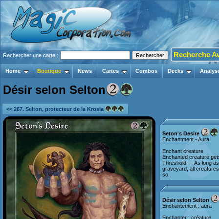
Recherche A
Rechercher une carte :
Home
Boutique
News
Cartes
Combos
Decks
Analys
Désir selon Selton
<< 267. Selton, protecteur de la Krosia
Seton's Desire
Enchantment - Aura
Enchant creature
Enchanted creature get
Threshold — As long as
graveyard, all creature
so.
Désir selon Selton
Enchantement : aura
Enchanter : créature