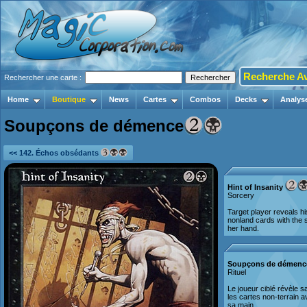
Recherche A
Rechercher une carte :
Home
Boutique
News
Cartes
Combos
Decks
Analys
Soupçons de démence
<< 142. Échos obsédants
Hint of Insanity
Sorcery
Target player reveals hi
nonland cards with the 
her hand.
Soupçons de démenc
Rituel
Le joueur ciblé révèle 
les cartes non-terrain 
sa main.