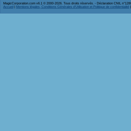
MagicCorporation.com v6.1 © 2000-2026. Tous droits réservés. - Déclaration CNIL n°12
Accueil
|
Mentions légales, Conditions Générales d'Utilisation et Politique de confidentialité