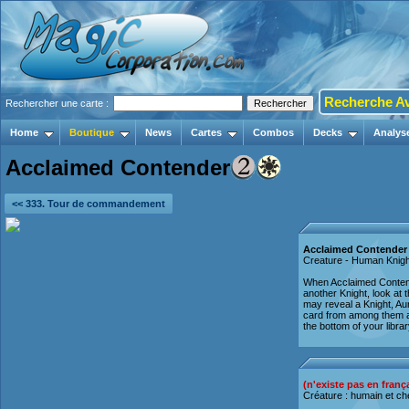
Recherche A
Rechercher une carte :
Home
Boutique
News
Cartes
Combos
Decks
Analys
Acclaimed Contender
<< 333. Tour de commandement
Acclaimed Contender
Creature - Human Knigh
When Acclaimed Contender
another Knight, look at t
may reveal a Knight, Aur
card from among them an
the bottom of your libra
(n'existe pas en franç
Créature : humain et ch