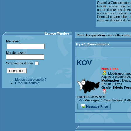
Quand la Concurrente a
bataille, si vous contrôl
cartes du dessus de vot
une carte de chevalier, 
légendaire parmi elles e
reste au-dessous de vot
Espace Membre
Pour des questions sur cette carte
Identifiant
Il y a 1 Commentaires
Mot de passe
KOV
Se souvenir de moi
Hors Ligne
Modérateur Inact
depuis le 06/08/2025
Mot de passe oublié ?
Modération :
News,
Créer un compte
Forum, Cartes
Grade :
[Modo For
Inscrit le 23/05/2004
8755
Messages/ 1 Contributions/ 0 Pt
Message Privé