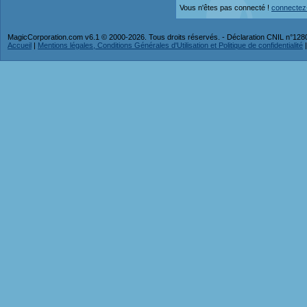
Vous n'êtes pas connecté !
connectez
MagicCorporation.com v6.1 © 2000-2026. Tous droits réservés. - Déclaration CNIL n°12
Accueil
|
Mentions légales, Conditions Générales d'Utilisation et Politique de confidentialité