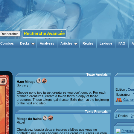
Recherche Avancée
Combos
Decks
Analyses
Articles
Règles
Lexique
FAQ
A
Texte Anglais
Hate Mirage
Sorcery
Edition :
Com
Choose up to two target creatures you don't control. For each
Illustrateur :
of those creatures, create a token that's a copy of those
creatures. These tokens gain haste. Exile them at the beginning
Gather
of the next end step.
Texte Français
2
Decks -
0
Mirage de haine
Rituel
Choisissez jusqu'à deux créatures ciblées que vous ne
Phyrexia
contrôlez pas. Pour chacune de ces créatures, créez un jeton