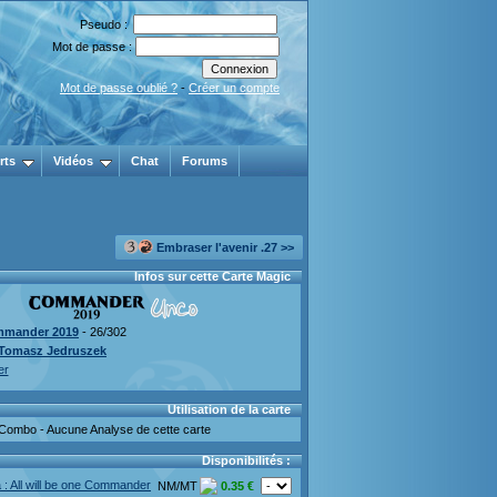
Pseudo :
Mot de passe :
Mot de passe oublié ?
-
Créer un compte
rts
Vidéos
Chat
Forums
Embraser l'avenir .27 >>
Infos sur cette Carte Magic
mander 2019
- 26/302
Tomasz Jedruszek
er
Utilisation de la carte
Combo - Aucune Analyse de cette carte
Disponibilités :
 : All will be one Commander
NM/MT
0.35 €