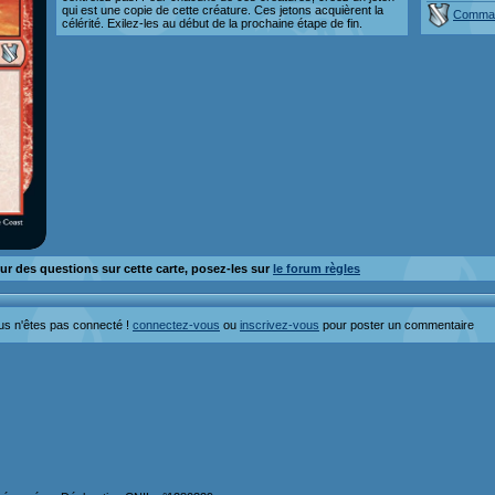
qui est une copie de cette créature. Ces jetons acquièrent la
Comman
célérité. Exilez-les au début de la prochaine étape de fin.
ur des questions sur cette carte, posez-les sur
le forum règles
us n'êtes pas connecté !
connectez-vous
ou
inscrivez-vous
pour poster un commentaire