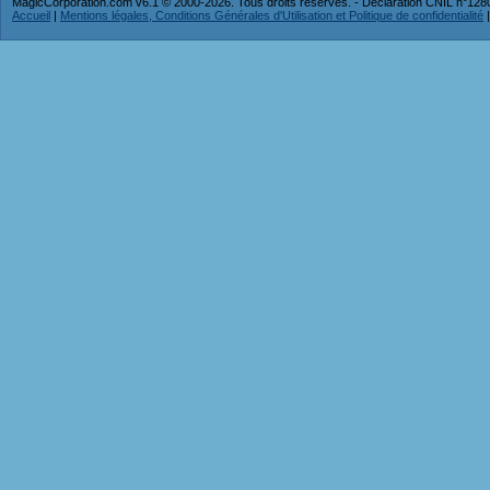
MagicCorporation.com v6.1 © 2000-2026. Tous droits réservés. - Déclaration CNIL n°12
Accueil
|
Mentions légales, Conditions Générales d'Utilisation et Politique de confidentialité