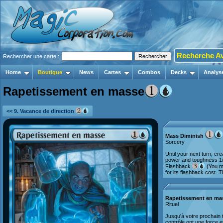
Recherche A
Rechercher une carte :
Home
Boutique
News
Cartes
Combos
Decks
Analys
Rapetissement en masse
<< 9. Vacance de direction
Mass Diminish
Sorcery
Until your next turn, cr
power and toughness 1/
Flashback
(You ma
for its flashback cost. Th
Rapetissement en ma
Rituel
Jusqu'à votre prochain t
contrôle ont une force 