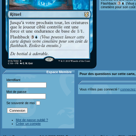
Flashback
(Vous p
cimetière pour son coût 
Espace Membre
Pour des questions sur cette carte
Identifiant
Vous n'êtes pas connecté !
connectez
Mot de passe
Se souvenir de moi
Mot de passe oublié ?
Créer un compte