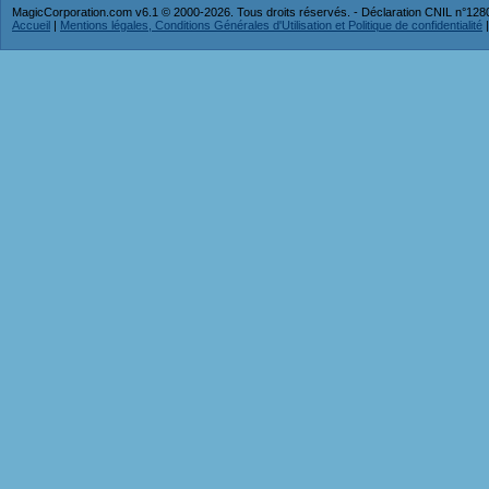
MagicCorporation.com v6.1 © 2000-2026. Tous droits réservés. - Déclaration CNIL n°12
Accueil
|
Mentions légales, Conditions Générales d'Utilisation et Politique de confidentialité