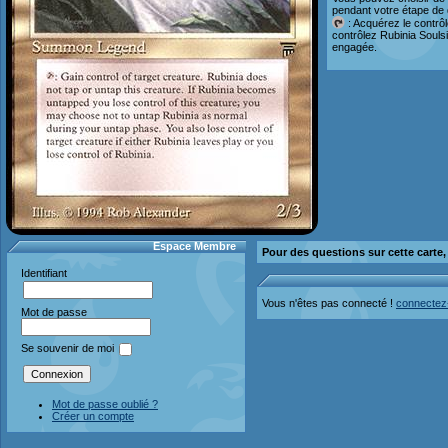
pendant votre étape de
: Acquérez le contrôl
contrôlez Rubinia Souls
engagée.
Espace Membre
Pour des questions sur cette carte
Identifiant
Vous n'êtes pas connecté !
connectez
Mot de passe
Se souvenir de moi
Mot de passe oublié ?
Créer un compte