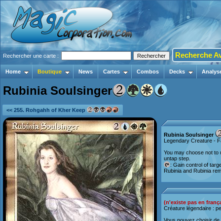
Recherche A
Rechercher une carte :
Home
Boutique
News
Cartes
Combos
Decks
Analys
Rubinia Soulsinger
<< 255. Rohgahh of Kher Keep
Rubinia Soulsinger
Legendary Creature - F
You may choose not to u
untap step.
: Gain control of targ
Rubinia and Rubinia re
(n'existe pas en franç
Créature légendaire : p
Vous pouvez choisir de