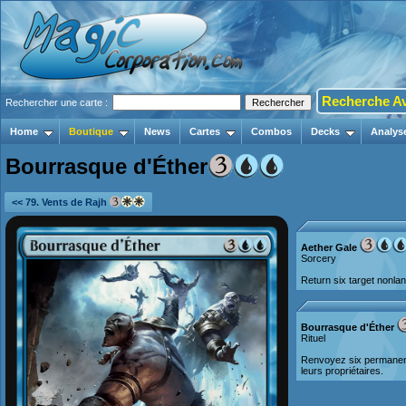
Recherche A
Rechercher une carte :
Home
Boutique
News
Cartes
Combos
Decks
Analys
Bourrasque d'Éther
<< 79. Vents de Rajh
Aether Gale
Sorcery
Return six target nonla
Bourrasque d'Éther
Rituel
Renvoyez six permanent
leurs propriétaires.