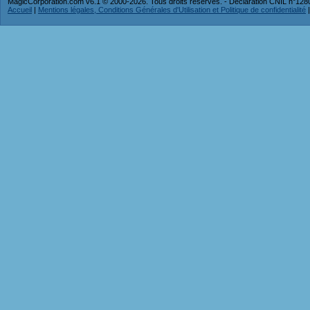
MagicCorporation.com v6.1 © 2000-2026. Tous droits réservés. - Déclaration CNIL n°12
Accueil
|
Mentions légales, Conditions Générales d'Utilisation et Politique de confidentialité