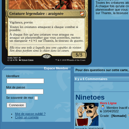
Toutes les créatures at
À chaque fois qu'une cr
planeswalker que vous 
sur Thantis, la tisseuse
Espace Membre
Pour des questions sur cette carte
Identifiant
Il y a 6 Commentaires
Mot de passe
Ninetoes
Se souvenir de moi
Hors Ligne
Membre Inactif 
le 10/04/2022
Mot de passe oublié ?
Grade :
[Nomade]
Créer un compte
Inscrit le 20/02/2015