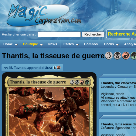
Recherche A
Rechercher une carte :
Home
Boutique
News
Cartes
Combos
Decks
Analys
Thantis, la tisseuse de guerre
<< 45. Tavnos, apprenti d'Urza
Thantis, the Warweav
Legendary Creature - S
Vigilance, reach
All creatures attack eac
Whenever a creature at
control, put a +1/+1 co
Thantis, la tisseuse d
Créature légendaire : a
Vigilance, portée