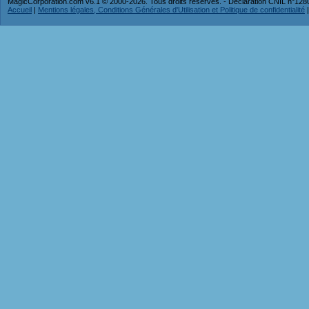
MagicCorporation.com v6.1 © 2000-2026. Tous droits réservés. - Déclaration CNIL n°12
Accueil
|
Mentions légales, Conditions Générales d'Utilisation et Politique de confidentialité