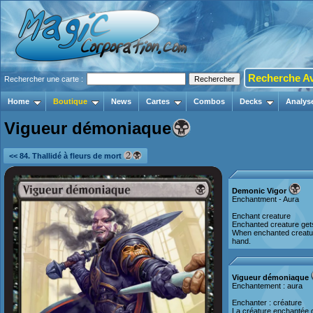
Recherche A
Rechercher une carte :
Home
Boutique
News
Cartes
Combos
Decks
Analys
Vigueur démoniaque
<< 84. Thallidé à fleurs de mort
Demonic Vigor
Enchantment - Aura
Enchant creature
Enchanted creature get
When enchanted creature
hand.
Vigueur démoniaque
Enchantement : aura
Enchanter : créature
La créature enchantée 