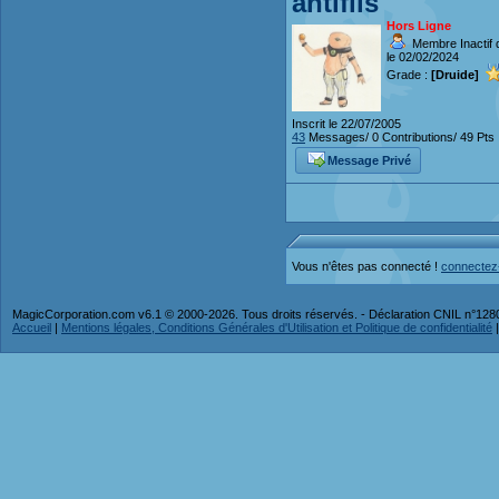
antifils
Hors Ligne
Membre Inactif 
le 02/02/2024
Grade :
[Druide]
Inscrit le 22/07/2005
43
Messages/ 0 Contributions/ 49 Pts
Message Privé
Vous n'êtes pas connecté !
connectez
MagicCorporation.com v6.1 © 2000-2026. Tous droits réservés. - Déclaration CNIL n°12
Accueil
|
Mentions légales, Conditions Générales d'Utilisation et Politique de confidentialité