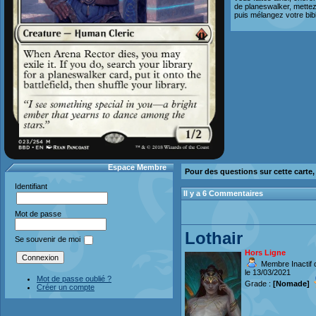
de planeswalker, mettez 
puis mélangez votre bib
Espace Membre
Pour des questions sur cette carte
Identifiant
Il y a 6 Commentaires
Mot de passe
Lothair
Se souvenir de moi
Hors Ligne
Membre Inactif 
le 13/03/2021
Mot de passe oublié ?
Grade :
[Nomade]
Créer un compte