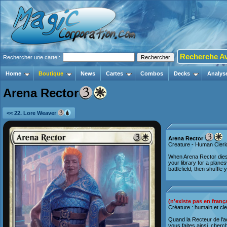
Recherche A
Rechercher une carte :
Home
Boutique
News
Cartes
Combos
Decks
Analys
Arena Rector
<< 22. Lore Weaver
Arena Rector
Creature - Human Cleri
When Arena Rector dies,
your library for a plane
battlefield, then shuffle y
(n'existe pas en franç
Créature : humain et cl
Quand la Recteur de l'a
vous faites ainsi, cherc