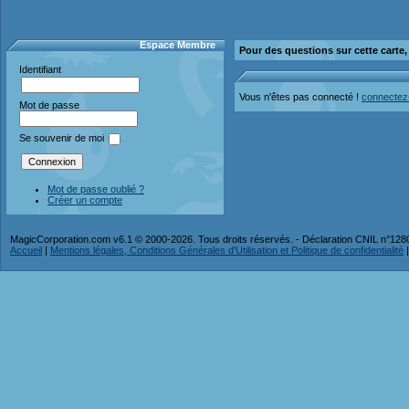
Espace Membre
Pour des questions sur cette carte
Identifiant
Vous n'êtes pas connecté !
connectez
Mot de passe
Se souvenir de moi
Mot de passe oublié ?
Créer un compte
MagicCorporation.com v6.1 © 2000-2026. Tous droits réservés. - Déclaration CNIL n°12
Accueil
|
Mentions légales, Conditions Générales d'Utilisation et Politique de confidentialité