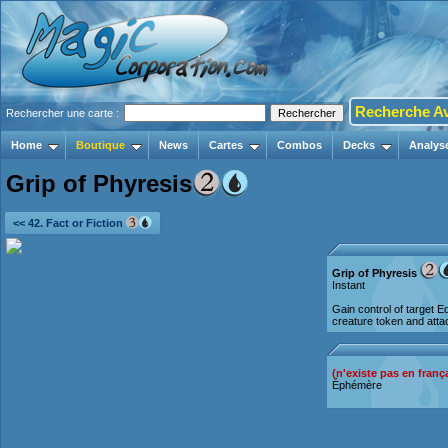
Recherche A
Rechercher une carte :
Home
Boutique
News
Cartes
Combos
Decks
Analys
Grip of Phyresis
<< 42. Fact or Fiction
Grip of Phyresis
Instant
Gain control of target 
creature token and attac
(n'existe pas en franç
Éphémère