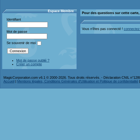
Espace Membre
Pour des questions sur cette carte
Identifiant
Vous n'êtes pas connecté !
connectez
Mot de passe
Se souvenir de moi
Mot de passe oublié ?
Créer un compte
MagicCorporation.com v6.1 © 2000-2026. Tous droits réservés. - Déclaration CNIL n°12
Accueil
|
Mentions légales, Conditions Générales d'Utilisation et Politique de confidentialité