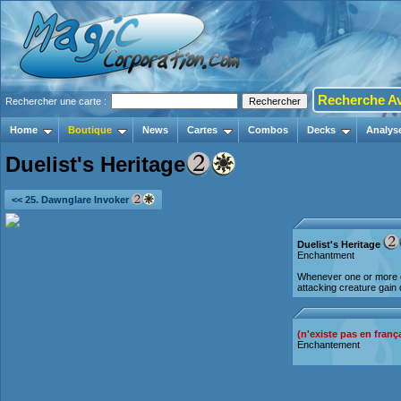
Recherche A
Rechercher une carte :
Home
Boutique
News
Cartes
Combos
Decks
Analys
Duelist's Heritage
<< 25. Dawnglare Invoker
Duelist's Heritage
Enchantment
Whenever one or more c
attacking creature gain d
(n'existe pas en franç
Enchantement