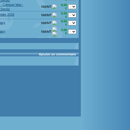
 Decks
d : Crimson Vow -
0.50
NM/MT
€
 Decks
0.50
der 2016
NM/MT
€
0.50
racy
NM/MT
€
3.00
racy
NM/MT
€
Ajouter un commentaire