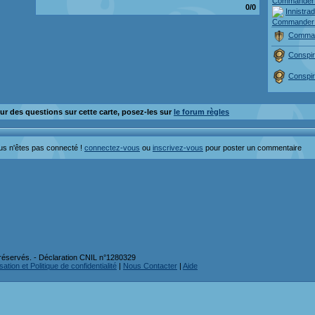
Commander
0/0
Innistra
Commander
Comman
Conspi
Conspi
ur des questions sur cette carte, posez-les sur
le forum règles
us n'êtes pas connecté !
connectez-vous
ou
inscrivez-vous
pour poster un commentaire
réservés. - Déclaration CNIL n°1280329
ation et Politique de confidentialité
|
Nous Contacter
|
Aide