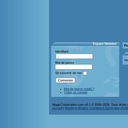
Espace Membre
Po
Identifiant
Vo
Mot de passe
Se souvenir de moi
Mot de passe oublié ?
Créer un compte
MagicCorporation.com v6.1 © 2000-2026. Tous droits 
Accueil
|
Mentions légales, Conditions Générales d'Utilis