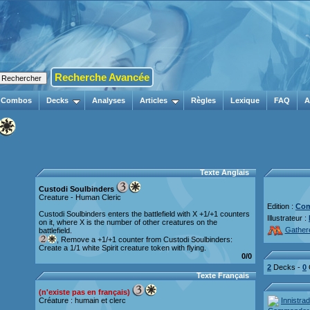
Recherche Avancée
Combos
Decks
Analyses
Articles
Règles
Lexique
FAQ
A
Texte Anglais
Custodi Soulbinders
Creature - Human Cleric
Edition :
Com
Custodi Soulbinders enters the battlefield with X +1/+1 counters
Illustrateur :
on it, where X is the number of other creatures on the
Gather
battlefield.
, Remove a +1/+1 counter from Custodi Soulbinders:
Create a 1/1 white Spirit creature token with flying.
0/0
2
Decks -
0
Texte Français
(n'existe pas en français)
Innistra
Créature : humain et clerc