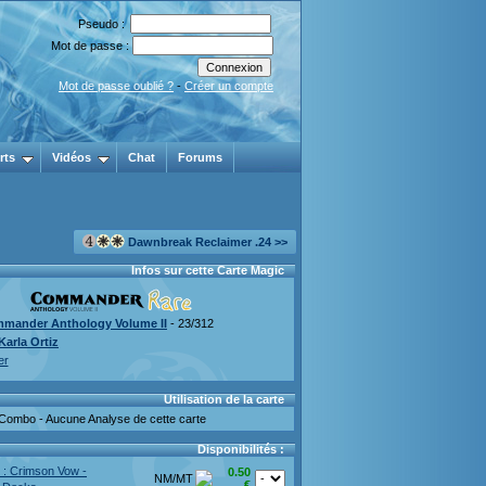
Pseudo :
Mot de passe :
Mot de passe oublié ?
-
Créer un compte
rts
Vidéos
Chat
Forums
Dawnbreak Reclaimer .24 >>
Infos sur cette Carte Magic
mander Anthology Volume II
- 23/312
Karla Ortiz
er
Utilisation de la carte
Combo - Aucune Analyse de cette carte
Disponibilités :
d : Crimson Vow -
0.50
NM/MT
€