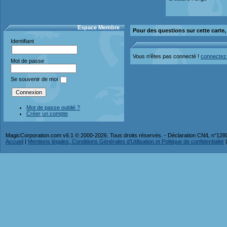
Espace Membre
Pour des questions sur cette carte
Identifiant
Vous n'êtes pas connecté !
connectez
Mot de passe
Se souvenir de moi
Mot de passe oublié ?
Créer un compte
MagicCorporation.com v6.1 © 2000-2026. Tous droits réservés. - Déclaration CNIL n°12
Accueil
|
Mentions légales, Conditions Générales d'Utilisation et Politique de confidentialité