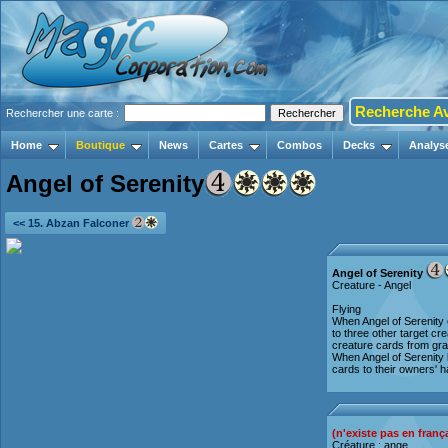
Recherche A
Rechercher une carte :
Home
Boutique
News
Cartes
Combos
Decks
Analys
Angel of Serenity
<< 15. Abzan Falconer
Angel of Serenity
Creature - Angel
Flying
When Angel of Serenity e
to three other target cre
creature cards from gr
When Angel of Serenity l
cards to their owners' 
(n'existe pas en franç
Créature : ange