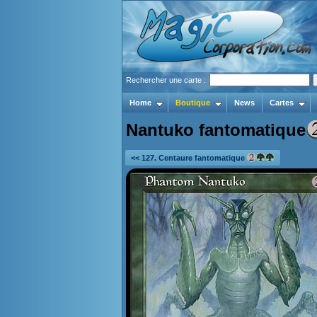
Rechercher une carte :
Home
Boutique
News
Cartes
Nantuko fantomatique
<< 127. Centaure fantomatique