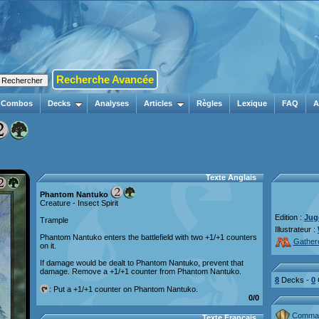
Recherche Avancée
Combos
Decks
Analyses
Articles
Règles
Lexique
FAQ
A
Texte Anglais
Phantom Nantuko
Creature - Insect Spirit
Edition :
Jug
Trample
Illustrateur :
Phantom Nantuko enters the battlefield with two +1/+1 counters
Gather
on it.
If damage would be dealt to Phantom Nantuko, prevent that
damage. Remove a +1/+1 counter from Phantom Nantuko.
8
Decks -
0
: Put a +1/+1 counter on Phantom Nantuko.
0/0
Comman
Texte Français