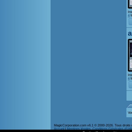
Ins
4
M
a
Ins
4
M
Vo
MagicCorporation.com v6.1 © 2000-2026. Tous droits 
Accueil
|
Mentions légales, Conditions Générales d'Utilis