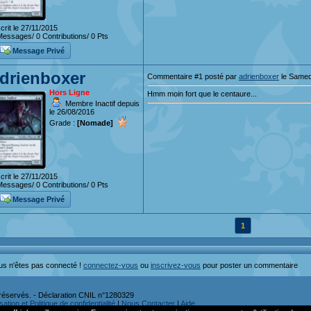
crit le 27/11/2015
essages/ 0 Contributions/ 0 Pts
Message Privé
drienboxer
Commentaire #1 posté par
adrienboxer
le Samed
Hors Ligne
Hmm moin fort que le centaure...
Membre Inactif depuis
le 26/08/2016
Grade :
[Nomade]
crit le 27/11/2015
essages/ 0 Contributions/ 0 Pts
Message Privé
1
us n'êtes pas connecté !
connectez-vous
ou
inscrivez-vous
pour poster un commentaire
réservés. - Déclaration CNIL n°1280329
ation et Politique de confidentialité
|
Nous Contacter
|
Aide