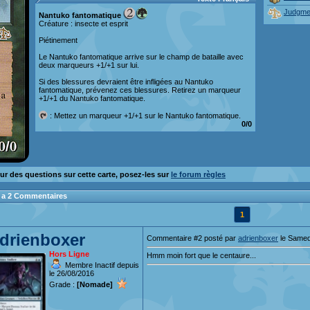
Judgme
Nantuko fantomatique
Créature : insecte et esprit
Piétinement
Le Nantuko fantomatique arrive sur le champ de bataille avec
deux marqueurs +1/+1 sur lui.
Si des blessures devraient être infligées au Nantuko
fantomatique, prévenez ces blessures. Retirez un marqueur
+1/+1 du Nantuko fantomatique.
: Mettez un marqueur +1/+1 sur le Nantuko fantomatique.
0/0
ur des questions sur cette carte, posez-les sur
le forum règles
 y a 2 Commentaires
1
drienboxer
Commentaire #2 posté par
adrienboxer
le Samed
Hors Ligne
Hmm moin fort que le centaure...
Membre Inactif depuis
le 26/08/2016
Grade :
[Nomade]