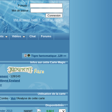
Pseudo :
Mot de passe :
Mot de passe oublié ?
-
Créer un compte
rts
Vidéos
Chat
Forums
Tigre fantomatique .129 >>
Infos sur cette Carte Magic
ement
- 128/143
Wayne England
er
Utilisation de la carte
Combo -
Voir
l'Analyse de cette carte
Disponibilités :
der 2013
NM/MT
0.50 €