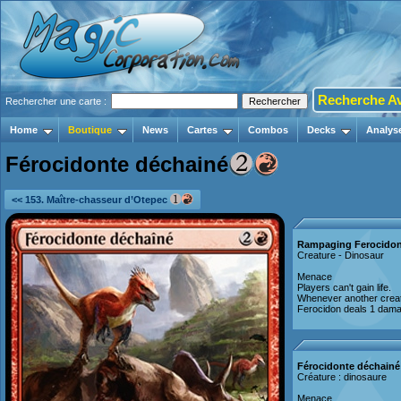
Recherche A
Rechercher une carte :
Home
Boutique
News
Cartes
Combos
Decks
Analys
Férocidonte déchainé
<< 153. Maître-chasseur d’Otepec
Rampaging Ferocido
Creature - Dinosaur
Menace
Players can't gain life.
Whenever another creatu
Ferocidon deals 1 damage
Férocidonte déchainé
Créature : dinosaure
Menace