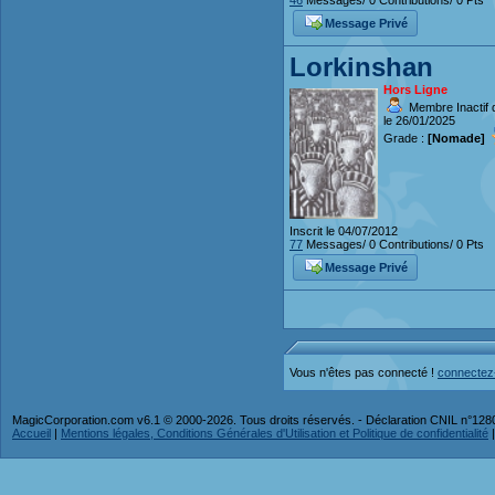
46
Messages/ 0 Contributions/ 0 Pts
Message Privé
Lorkinshan
Hors Ligne
Membre Inactif 
le 26/01/2025
Grade :
[Nomade]
Inscrit le 04/07/2012
77
Messages/ 0 Contributions/ 0 Pts
Message Privé
Vous n'êtes pas connecté !
connectez
MagicCorporation.com v6.1 © 2000-2026. Tous droits réservés. - Déclaration CNIL n°12
Accueil
|
Mentions légales, Conditions Générales d'Utilisation et Politique de confidentialité