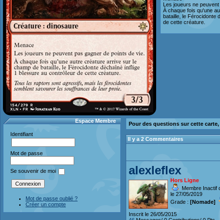
Les joueurs ne peuvent 
À chaque fois qu'une au
bataille, le Férocidonte 
de cette créature.
Espace Membre
Pour des questions sur cette carte
Identifiant
Il y a 2 Commentaires
Mot de passe
alexleflex
Se souvenir de moi
Hors Ligne
Membre Inactif 
le 27/05/2019
Mot de passe oublié ?
Grade :
[Nomade]
Créer un compte
Inscrit le 26/05/2015