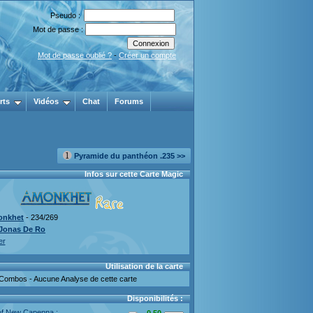
Pseudo :
Mot de passe :
Mot de passe oublié ?
-
Créer un compte
rts
Vidéos
Chat
Forums
Pyramide du panthéon .235 >>
Infos sur cette Carte Magic
nkhet
- 234/269
Jonas De Ro
er
Utilisation de la carte
Combos - Aucune Analyse de cette carte
Disponibilités :
of New Capenna :