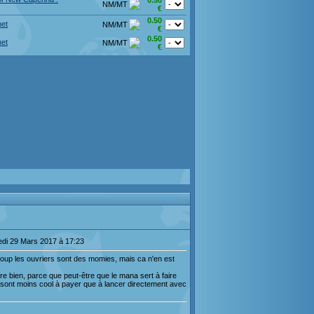
0.50
NM/MT
€
0.50
et
NM/MT
€
0.50
et
NM/MT
€
edi 29 Mars 2017 à 17:23
oup les ouvriers sont des momies, mais ca n'en est
re bien, parce que peut-être que le mana sert à faire
 sont moins cool à payer que à lancer directement avec