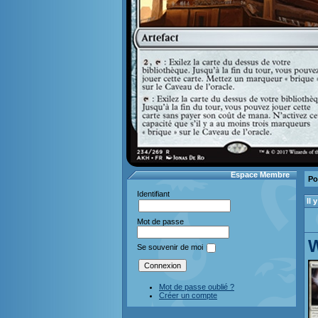
Espace Membre
Po
Identifiant
Il
Mot de passe
W
Se souvenir de moi
Mot de passe oublié ?
Créer un compte