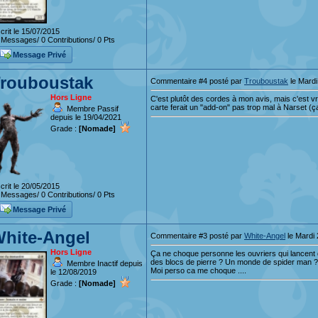
crit le 15/07/2015
Messages/ 0 Contributions/ 0 Pts
Message Privé
rouboustak
Commentaire #4 posté par
Trouboustak
le Mardi
Hors Ligne
C'est plutôt des cordes à mon avis, mais c'est vr
carte ferait un "add-on" pas trop mal à Narset (ç
Membre Passif
depuis le 19/04/2021
Grade :
[Nomade]
crit le 20/05/2015
Messages/ 0 Contributions/ 0 Pts
Message Privé
hite-Angel
Commentaire #3 posté par
White-Angel
le Mardi
Hors Ligne
Ça ne choque personne les ouvriers qui lancent 
des blocs de pierre ? Un monde de spider man ?
Membre Inactif depuis
Moi perso ca me choque ....
le 12/08/2019
Grade :
[Nomade]