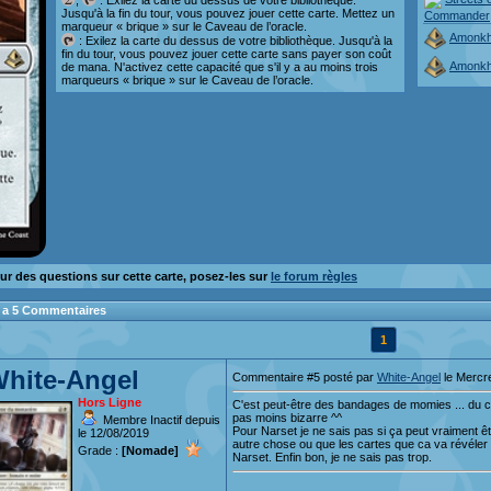
,
: Exilez la carte du dessus de votre bibliothèque.
Jusqu'à la fin du tour, vous pouvez jouer cette carte. Mettez un
Commander
marqueur « brique » sur le Caveau de l’oracle.
Amonkh
: Exilez la carte du dessus de votre bibliothèque. Jusqu'à la
fin du tour, vous pouvez jouer cette carte sans payer son coût
Amonkh
de mana. N'activez cette capacité que s'il y a au moins trois
marqueurs « brique » sur le Caveau de l’oracle.
ur des questions sur cette carte, posez-les sur
le forum règles
 y a 5 Commentaires
1
hite-Angel
Commentaire #5 posté par
White-Angel
le Mercr
Hors Ligne
C'est peut-être des bandages de momies ... du c
pas moins bizarre ^^
Membre Inactif depuis
Pour Narset je ne sais pas si ça peut vraiment êt
le 12/08/2019
autre chose ou que les cartes que ca va révéler
Grade :
[Nomade]
Narset. Enfin bon, je ne sais pas trop.