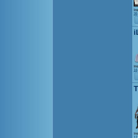
Ins
35
i
Ins
16
T
Ins
17