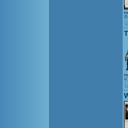
Ins
35
T
Ins
17
W