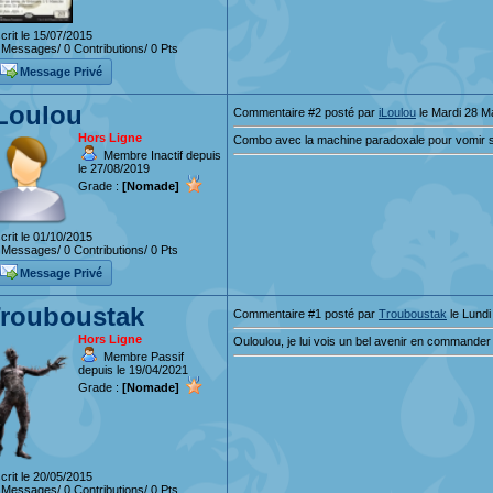
crit le 15/07/2015
Messages/ 0 Contributions/ 0 Pts
Message Privé
Loulou
Commentaire #2 posté par
iLoulou
le Mardi 28 M
Hors Ligne
Combo avec la machine paradoxale pour vomir son
Membre Inactif depuis
le 27/08/2019
Grade :
[Nomade]
crit le 01/10/2015
Messages/ 0 Contributions/ 0 Pts
Message Privé
rouboustak
Commentaire #1 posté par
Trouboustak
le Lundi
Hors Ligne
Ouloulou, je lui vois un bel avenir en commander
Membre Passif
depuis le 19/04/2021
Grade :
[Nomade]
crit le 20/05/2015
Messages/ 0 Contributions/ 0 Pts