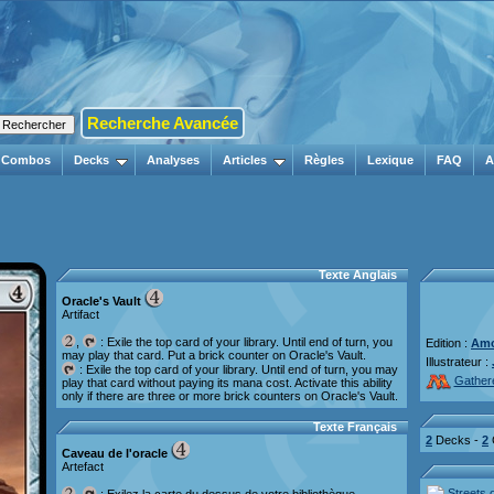
Recherche Avancée
Combos
Decks
Analyses
Articles
Règles
Lexique
FAQ
A
Texte Anglais
Oracle's Vault
Artifact
,
: Exile the top card of your library. Until end of turn, you
Edition :
Amo
may play that card. Put a brick counter on Oracle's Vault.
Illustrateur :
: Exile the top card of your library. Until end of turn, you may
Gather
play that card without paying its mana cost. Activate this ability
only if there are three or more brick counters on Oracle's Vault.
Texte Français
2
Decks -
2
Caveau de l'oracle
Artefact
Streets 