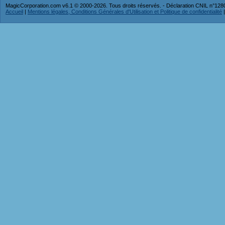
MagicCorporation.com v6.1 © 2000-2026. Tous droits réservés. - Déclaration CNIL n°12
Accueil
|
Mentions légales, Conditions Générales d'Utilisation et Politique de confidentialité