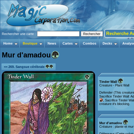
Recherche A
Rechercher une carte :
Home
Boutique
News
Cartes
Combos
Decks
Analys
Mur d'amadou
<< 269. Sangsue cérébrale
Tinder Wall
Creature - Plant Wall
Defender (This creature 
Sacrifice Tinder Wall: 
, Sacrifice Tinder Wa
creature it's blocking.
Mur d'amadou
Créature : plante et mur
Défenseur (Cette créatu