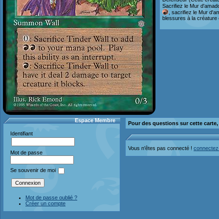
Sacrifiez le Mur d'amad
, sacrifiez le Mur d'
blessures à la créature c
Espace Membre
Pour des questions sur cette carte
Identifiant
Vous n'êtes pas connecté !
connectez
Mot de passe
Se souvenir de moi
Mot de passe oublié ?
Créer un compte