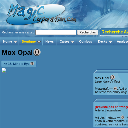
Recherche A
Rechercher une carte :
Home
Boutique
News
Cartes
Combos
Decks
Analys
Mox Opal
<< 18. Mind's Eye
Mox Opal
Legendary Artifact
Metalcraft —
: Add o
Activate this ability only
(n'existe pas en franç
Artefact légendaire
Art des métaux —
: 
choix à votre réserve. N
contrôlez au moins trois