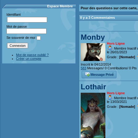
Espace Membre
Pour des questions sur cette carte
Identifiant
Il y a 3 Commentaires
Mot de passe
Monby
Se souvenir de moi
Hors Ligne
Membre Inactif 
le 26/01/2023
Mot de passe oublié ?
Grade :
[Nomade]
Créer un compte
Inscrit le 04/12/2014
583
Messages/ 0 Contributions/ 0 Pts
Message Privé
Lothair
Hors Ligne
Membre Inactif 
le 13/03/2021
Grade :
[Nomade]