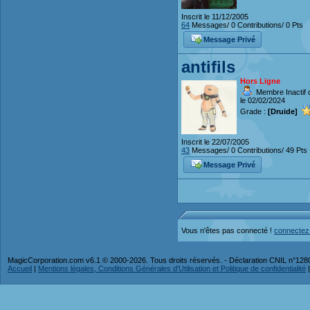
Inscrit le 11/12/2005
64
Messages/ 0 Contributions/ 0 Pts
Message Privé
antifils
Hors Ligne
Membre Inactif 
le 02/02/2024
Grade :
[Druide]
Inscrit le 22/07/2005
43
Messages/ 0 Contributions/ 49 Pts
Message Privé
Vous n'êtes pas connecté !
connectez
MagicCorporation.com v6.1 © 2000-2026. Tous droits réservés. - Déclaration CNIL n°12
Accueil
|
Mentions légales, Conditions Générales d'Utilisation et Politique de confidentialité