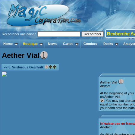
Recherche A
Rechercher une carte :
Home
Boutique
News
Cartes
Combos
Decks
Analys
Aether Vial
<< 5. Verdurous Gearhulk
Aether Vial
Artifact
At the beginning of you
on Aether Vial.
: You may put a crea
equal to the number of 
your hand onto the battle
(n'existe pas en franç
Artefact
Au début de votre entr