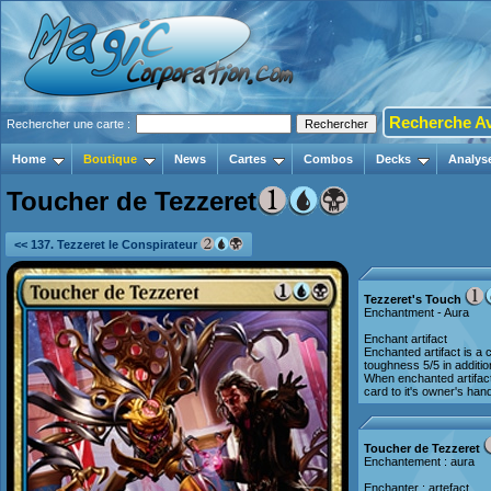
Recherche A
Rechercher une carte :
Home
Boutique
News
Cartes
Combos
Decks
Analys
Toucher de Tezzeret
<< 137. Tezzeret le Conspirateur
Tezzeret's Touch
Enchantment - Aura
Enchant artifact
Enchanted artifact is a
toughness 5/5 in addition
When enchanted artifact 
card to it's owner's han
Toucher de Tezzeret
Enchantement : aura
Enchanter : artefact