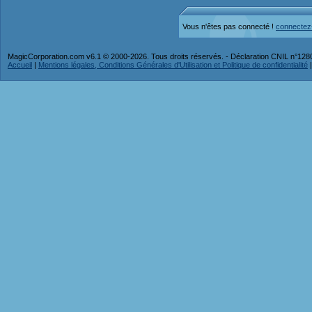
Vous n'êtes pas connecté !
connectez
MagicCorporation.com v6.1 © 2000-2026. Tous droits réservés. - Déclaration CNIL n°12
Accueil
|
Mentions légales, Conditions Générales d'Utilisation et Politique de confidentialité