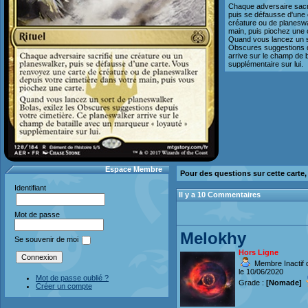
Chaque adversaire sacri
puis se défausse d'une
créature ou de planeswa
main, puis piochez une 
Quand vous lancez un so
Obscures suggestions d
arrive sur le champ de 
supplémentaire sur lui.
Espace Membre
Pour des questions sur cette carte
Identifiant
Il y a 10 Commentaires
Mot de passe
Melokhy
Se souvenir de moi
Hors Ligne
Membre Inactif 
le 10/06/2020
Mot de passe oublié ?
Grade :
[Nomade]
Créer un compte