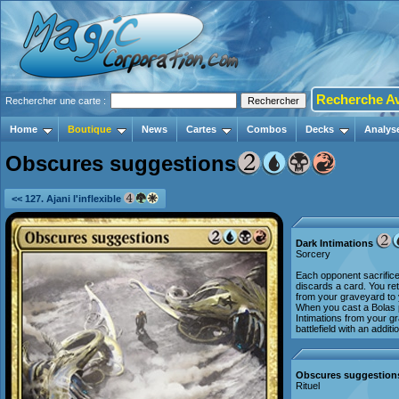
Recherche A
Rechercher une carte :
Home
Boutique
News
Cartes
Combos
Decks
Analys
Obscures suggestions
<< 127. Ajani l'inflexible
Dark Intimations
Sorcery
Each opponent sacrifice
discards a card. You re
from your graveyard to 
When you cast a Bolas p
Intimations from your g
battlefield with an additi
Obscures suggestion
Rituel