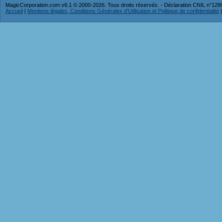
MagicCorporation.com v6.1 © 2000-2026. Tous droits réservés. - Déclaration CNIL n°12
Accueil
|
Mentions légales, Conditions Générales d'Utilisation et Politique de confidentialité