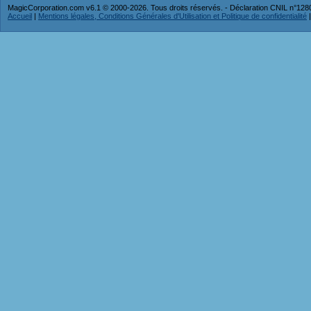
MagicCorporation.com v6.1 © 2000-2026. Tous droits réservés. - Déclaration CNIL n°12
Accueil
|
Mentions légales, Conditions Générales d'Utilisation et Politique de confidentialité