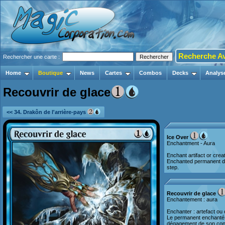
Recherche A
Rechercher une carte :
Home
Boutique
News
Cartes
Combos
Decks
Analys
Recouvrir de glace
<< 34. Drakôn de l'arrière-pays
Ice Over
Enchantment - Aura
Enchant artifact or crea
Enchanted permanent doe
step.
Recouvrir de glace
Enchantement : aura
Enchanter : artefact ou
Le permanent enchanté 
dégagement de son cont