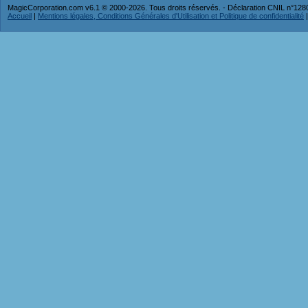
MagicCorporation.com v6.1 © 2000-2026. Tous droits réservés. - Déclaration CNIL n°12
Accueil
|
Mentions légales, Conditions Générales d'Utilisation et Politique de confidentialité