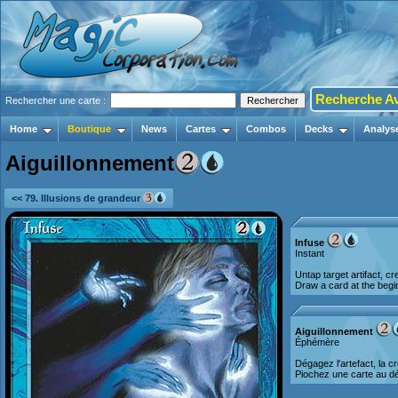
Recherche A
Rechercher une carte :
Home
Boutique
News
Cartes
Combos
Decks
Analys
Aiguillonnement
<< 79. Illusions de grandeur
Infuse
Instant
Untap target artifact, cr
Draw a card at the begin
Aiguillonnement
Éphémère
Dégagez l'artefact, la cr
Piochez une carte au déb