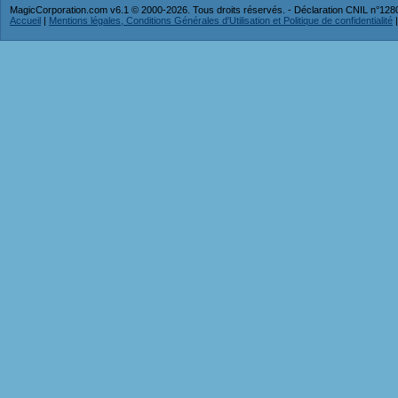
MagicCorporation.com v6.1 © 2000-2026. Tous droits réservés. - Déclaration CNIL n°12
Accueil
|
Mentions légales, Conditions Générales d'Utilisation et Politique de confidentialité