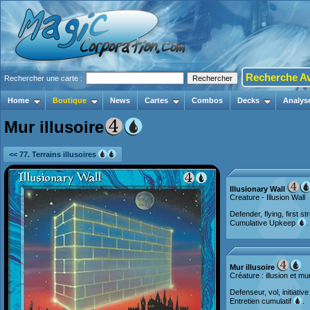
Recherche A
Rechercher une carte :
Home
Boutique
News
Cartes
Combos
Decks
Analys
Mur illusoire
<< 77. Terrains illusoires
Illusionary Wall
Creature - Illusion Wall
Defender, flying, first st
Cumulative Upkeep
.
Mur illusoire
Créature : illusion et mu
Defenseur, vol, initiative
Entretien cumulatif
.