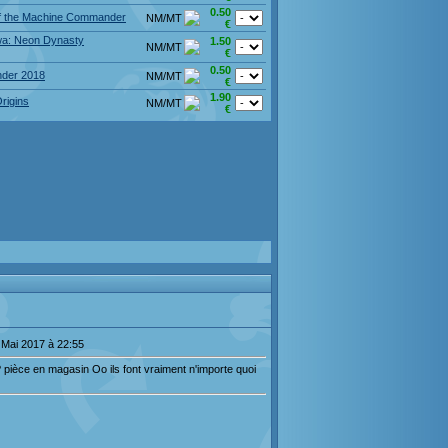
0.50
f the Machine Commander
NM/MT
€
a: Neon Dynasty
1.50
NM/MT
€
0.50
der 2018
NM/MT
€
1.90
rigins
NM/MT
€
 Mai 2017 à 22:55
0 ? pièce en magasin Oo ils font vraiment n'importe quoi