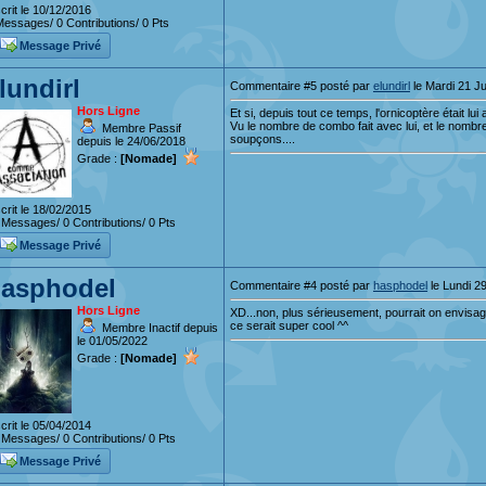
crit le 10/12/2016
essages/ 0 Contributions/ 0 Pts
Message Privé
lundirl
Commentaire #5 posté par
elundirl
le Mardi 21 Ju
Hors Ligne
Et si, depuis tout ce temps, l'ornicoptère était lu
Vu le nombre de combo fait avec lui, et le nombre
Membre Passif
soupçons....
depuis le 24/06/2018
Grade :
[Nomade]
crit le 18/02/2015
Messages/ 0 Contributions/ 0 Pts
Message Privé
asphodel
Commentaire #4 posté par
hasphodel
le Lundi 2
Hors Ligne
XD...non, plus sérieusement, pourrait on envis
ce serait super cool ^^
Membre Inactif depuis
le 01/05/2022
Grade :
[Nomade]
crit le 05/04/2014
Messages/ 0 Contributions/ 0 Pts
Message Privé