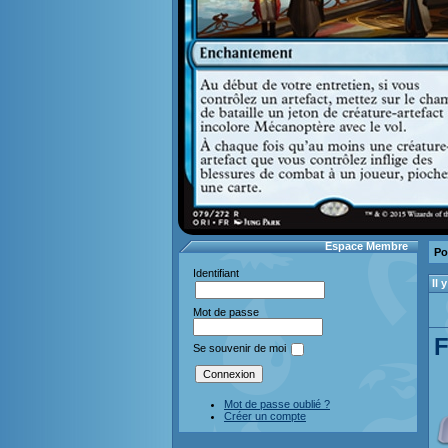
Espace Membre
Po
Identifiant
Il
Mot de passe
F
Se souvenir de moi
Mot de passe oublié ?
Créer un compte