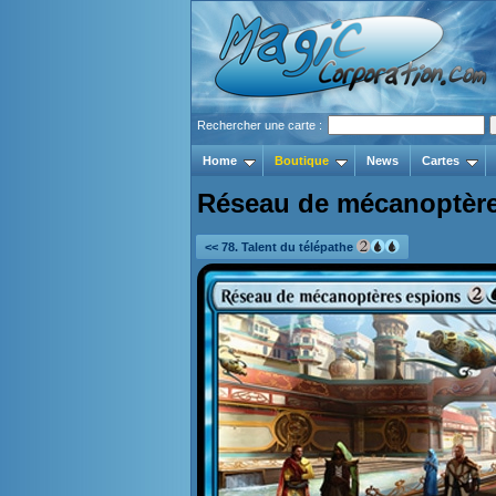
Rechercher une carte :
Home
Boutique
News
Cartes
Réseau de mécanoptère
<< 78. Talent du télépathe