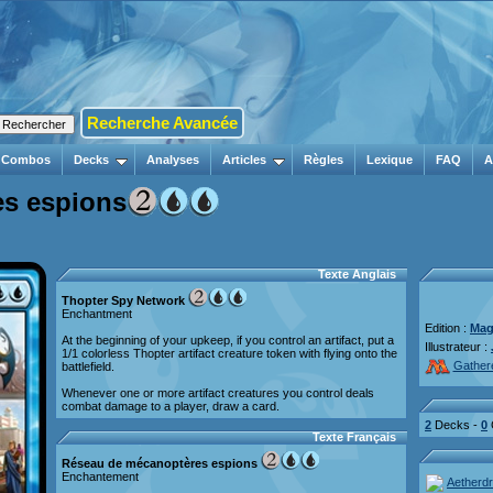
Recherche Avancée
Combos
Decks
Analyses
Articles
Règles
Lexique
FAQ
A
s espions
Texte Anglais
Thopter Spy Network
Enchantment
Edition :
Mag
At the beginning of your upkeep, if you control an artifact, put a
Illustrateur :
1/1 colorless Thopter artifact creature token with flying onto the
Gather
battlefield.
Whenever one or more artifact creatures you control deals
combat damage to a player, draw a card.
2
Decks -
0
Texte Français
Réseau de mécanoptères espions
Enchantement
Aetherdr