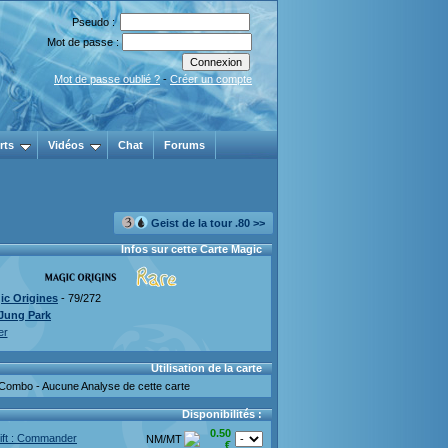
Pseudo :
Mot de passe :
Mot de passe oublié ?
-
Créer un compte
rts
Vidéos
Chat
Forums
Geist de la tour .80 >>
Infos sur cette Carte Magic
ic Origines
- 79/272
Jung Park
er
Utilisation de la carte
Combo - Aucune Analyse de cette carte
Disponibilités :
0.50
ift : Commander
NM/MT
€