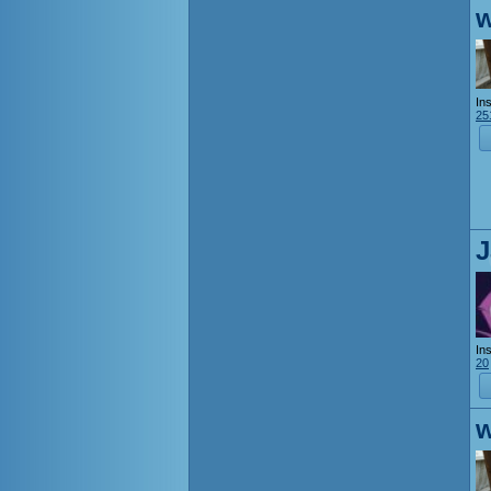
w
Ins
25
J
Ins
20
w