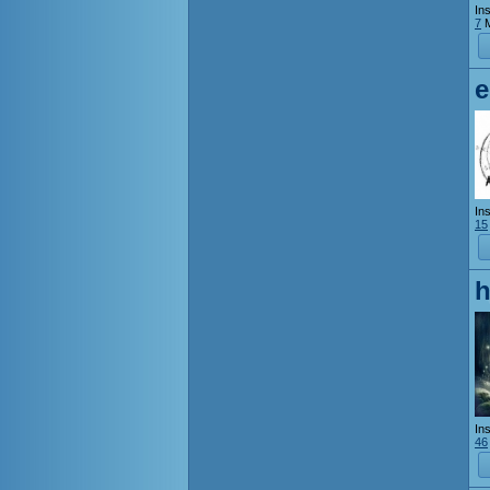
Ins
7
M
e
Ins
15
h
Ins
46