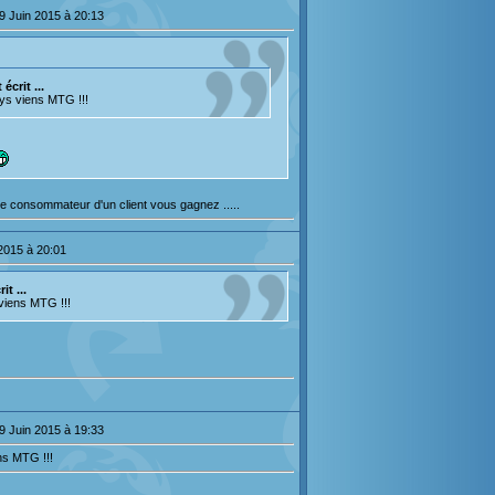
9 Juin 2015 à 20:13
écrit ...
pays viens MTG !!!
 consommateur d'un client vous gagnez .....
 2015 à 20:01
t ...
 viens MTG !!!
9 Juin 2015 à 19:33
ens MTG !!!