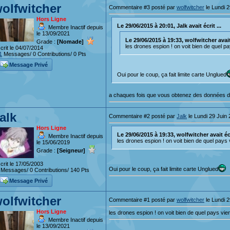
olfwitcher
Commentaire #3 posté par
wolfwitcher
le Lundi 2
Hors Ligne
Le 29/06/2015 à 20:01, Jalk avait écrit ...
Membre Inactif depuis
le 13/09/2021
Le 29/06/2015 à 19:33, wolfwitcher avait 
Grade :
[Nomade]
les drones espion ! on voit bien de quel 
crit le 04/07/2014
1
Messages/ 0 Contributions/ 0 Pts
Message Privé
Oui pour le coup, ça fait limite carte Unglued
a chaques fois que vous obtenez des données de
alk
Commentaire #2 posté par
Jalk
le Lundi 29 Juin
Hors Ligne
Le 29/06/2015 à 19:33, wolfwitcher avait écri
Membre Inactif depuis
les drones espion ! on voit bien de quel pays
le 15/06/2019
Grade :
[Seigneur]
crit le 17/05/2003
Oui pour le coup, ça fait limite carte Unglued
Messages/ 0 Contributions/ 140 Pts
Message Privé
olfwitcher
Commentaire #1 posté par
wolfwitcher
le Lundi 2
Hors Ligne
les drones espion ! on voit bien de quel pays vi
Membre Inactif depuis
le 13/09/2021