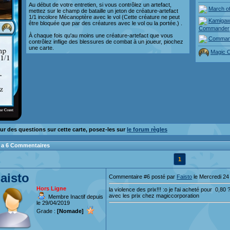
Au début de votre entretien, si vous contrôlez un artefact,
March o
mettez sur le champ de bataille un jeton de créature-artefact
1/1 incolore Mécanoptère avec le vol (Cette créature ne peut
Kamigaw
être bloquée que par des créatures avec le vol ou la portée.) .
Commander
À chaque fois qu'au moins une créature-artefact que vous
Comman
contrôlez inflige des blessures de combat à un joueur, piochez
une carte.
Magic O
ur des questions sur cette carte, posez-les sur
le forum règles
 y a 6 Commentaires
1
aisto
Commentaire #6 posté par
Faisto
le Mercredi 24
Hors Ligne
la violence des prix!!! :o je l'ai acheté pour 0,8
avec les prix chez magiccorporation
Membre Inactif depuis
le 29/04/2019
Grade :
[Nomade]