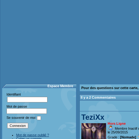
Espace Membre
Pour des questions sur cette carte
Identifiant
Il y a 2 Commentaires
Mot de passe
TeziXx
Se souvenir de moi
Hors Ligne
Membre Inactif 
le 25/09/2015
Mot de passe oublié ?
Grade :
[Nomade]
Créer un compte