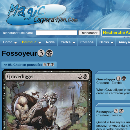
Recherche A
Rechercher une carte :
Home
Boutique
News
Cartes
Combos
Decks
Analys
Fossoyeur
<< 98. Chair en poussière
Gravedigger
Creature - Zombie
When Gravedigger enters
creature card from your
Fossoyeur
Créature : zombie
Quand le Fossoyeur arri
pouvez renvoyer dans vo
depuis votre cimetière.