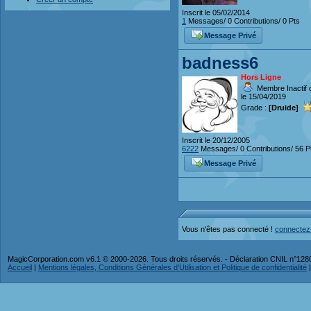
Inscrit le 05/02/2014
1
Messages/ 0 Contributions/ 0 Pts
Message Privé
badness6
Hors Ligne
Membre Inactif 
le 15/04/2019
Grade :
[Druide]
Inscrit le 20/12/2005
6222
Messages/ 0 Contributions/ 56 P
Message Privé
Vous n'êtes pas connecté !
connectez
MagicCorporation.com v6.1 © 2000-2026. Tous droits réservés. - Déclaration CNIL n°12
Accueil
|
Mentions légales, Conditions Générales d'Utilisation et Politique de confidentialité