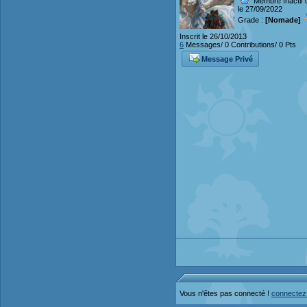
Membre Inactif 
le 27/09/2022
Grade :
[Nomade]
Inscrit le 26/10/2013
6
Messages/ 0 Contributions/ 0 Pts
Message Privé
Vous n'êtes pas connecté !
connectez