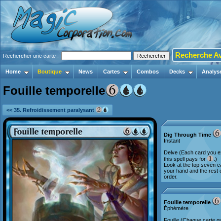
Recherche A
Rechercher une carte :
Home
Boutique
News
Cartes
Combos
Decks
Analys
Fouille temporelle
<< 35. Refroidissement paralysant
Dig Through Time
Instant
Delve (Each card you ex
this spell pays for
.)
Look at the top seven ca
your hand and the rest o
order.
Fouille temporelle
Éphémère
Fouille (Chaque carte q