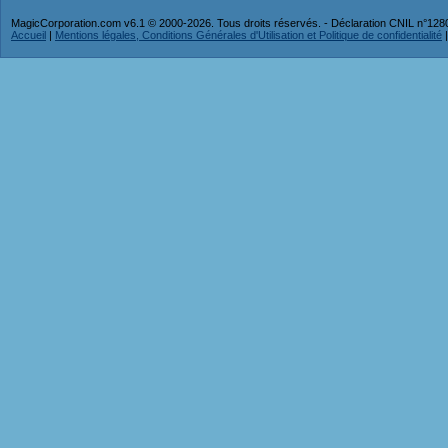
MagicCorporation.com v6.1 © 2000-2026. Tous droits réservés. - Déclaration CNIL n°12
Accueil
|
Mentions légales, Conditions Générales d'Utilisation et Politique de confidentialité