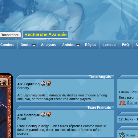
Recherche Avancée
Combos
Decks
Analyses
Articles
Règles
Lexique
FAQ
A
Texte Anglais
Arc Lightning
Sorcery
Edition :
Pla
Arc Lightning deals 3 damage divided as you choose among
Illustrateur :
one, two, or three target creatures and/or players.
Gather
Texte Français
Arc électrique
Rituel
12
Decks -
L'Arc électrique inflige 3 blessures réparties comme vous le
désirez parmi une, deux, ou trois cibles, créatures et/ou
joueurs.
Khans o