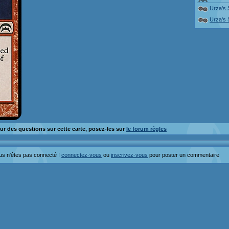
Urza's
Urza's
ur des questions sur cette carte, posez-les sur
le forum règles
us n'êtes pas connecté !
connectez-vous
ou
inscrivez-vous
pour poster un commentaire