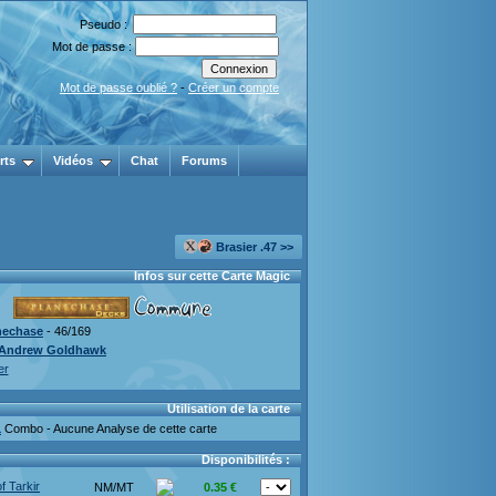
Pseudo :
Mot de passe :
Mot de passe oublié ?
-
Créer un compte
rts
Vidéos
Chat
Forums
Brasier .47 >>
Infos sur cette Carte Magic
nechase
- 46/169
Andrew Goldhawk
er
Utilisation de la carte
1
Combo - Aucune Analyse de cette carte
Disponibilités :
f Tarkir
NM/MT
0.35 €