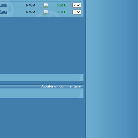
 Saga
NM/MT
0.50 €
 Saga
NM/MT
0.50 €
Ajouter un commentaire