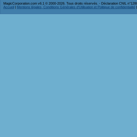
MagicCorporation.com v6.1 © 2000-2026. Tous droits réservés. - Déclaration CNIL n°12
Accueil
|
Mentions légales, Conditions Générales d'Utilisation et Politique de confidentialité