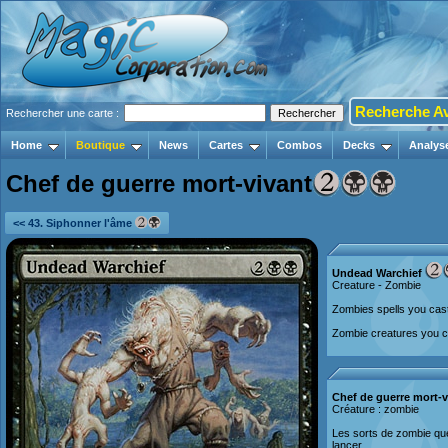
Recherche A
Rechercher une carte :
Home
Boutique
News
Cartes
Combos
Decks
Analys
Chef de guerre mort-vivant
<< 43. Siphonner l'âme
Undead Warchief
Creature - Zombie
Zombies spells you cast
Zombie creatures you co
Chef de guerre mort-v
Créature : zombie
Les sorts de zombie qu
lancer.