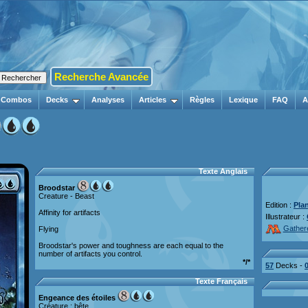
Recherche Avancée
Combos
Decks
Analyses
Articles
Règles
Lexique
FAQ
A
Texte Anglais
Broodstar
Creature - Beast
Edition :
Pla
Affinity for artifacts
Illustrateur :
Gather
Flying
Broodstar's power and toughness are each equal to the
number of artifacts you control.
*/*
57
Decks -
Texte Français
Engeance des étoiles
Créature : bête