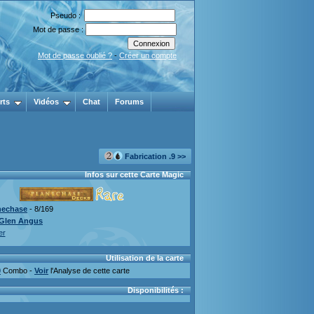
Pseudo :
Mot de passe :
Mot de passe oublié ?
-
Créer un compte
rts
Vidéos
Chat
Forums
Fabrication .9 >>
Infos sur cette Carte Magic
nechase
- 8/169
Glen Angus
er
Utilisation de la carte
0
Combo -
Voir
l'Analyse de cette carte
Disponibilités :