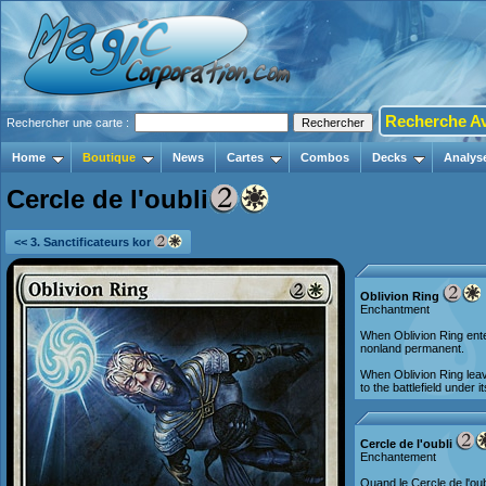
Recherche A
Rechercher une carte :
Home
Boutique
News
Cartes
Combos
Decks
Analys
Cercle de l'oubli
<< 3. Sanctificateurs kor
Oblivion Ring
Enchantment
When Oblivion Ring enter
nonland permanent.
When Oblivion Ring leave
to the battlefield under i
Cercle de l'oubli
Enchantement
Quand le Cercle de l'oubl