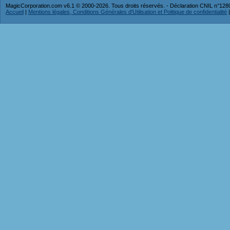
MagicCorporation.com v6.1 © 2000-2026. Tous droits réservés. - Déclaration CNIL n°12
Accueil
|
Mentions légales, Conditions Générales d'Utilisation et Politique de confidentialité