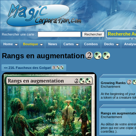
Recherche A
Rechercher une carte :
Home
Boutique
News
Cartes
Combos
Decks
Analys
Rangs en augmentation
<< 216. Faucheux des Golgari
Growing Ranks
Enchantment
At the beginning of you
a token of a creature to
Rangs en augmentati
Enchantement
Au début de votre entre
jeton qui est une copie 
contrôlez.).