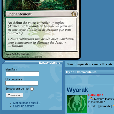
Espace Membre
Pour des questions sur cette carte
Identifiant
Il y a 16 Commentaires
Mot de passe
Wyarak
Se souvenir de moi
Hors Ligne
Membre Inactif 
le 27/09/2017
Mot de passe oublié ?
Créer un compte
Grade :
[Nomade]