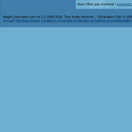
Vous n'êtes pas connecté !
connectez
MagicCorporation.com v6.1 © 2000-2026. Tous droits réservés. - Déclaration CNIL n°12
Accueil
|
Mentions légales, Conditions Générales d'Utilisation et Politique de confidentialité