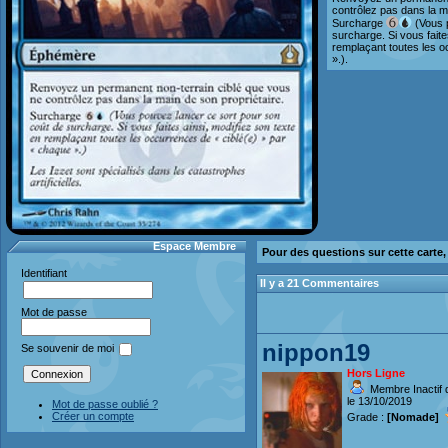
contrôlez pas dans la ma
Surcharge
(Vous p
surcharge. Si vous faite
remplaçant toutes les o
».).
Espace Membre
Pour des questions sur cette carte
Identifiant
Il y a 21 Commentaires
Mot de passe
nippon19
Se souvenir de moi
Hors Ligne
Membre Inactif 
le 13/10/2019
Mot de passe oublié ?
Créer un compte
Grade :
[Nomade]