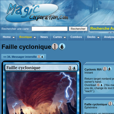
Recherche A
Rechercher une carte :
Home
Boutique
News
Cartes
Combos
Decks
Analys
Faille cyclonique
<< 34. Messager interville
Cyclonic Rift
Instant
Return target nonland pe
owner's hand.
Overload
(You may 
you do, change its text b
"each".).
Faille cyclonique
Éphémère
Renvoyez un permanent 