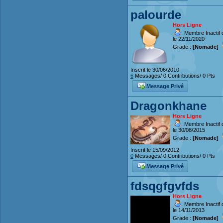
palourde
Hors Ligne
Membre Inactif 
le 22/11/2020
Grade :
[Nomade]
Inscrit le 30/06/2010
6
Messages/ 0 Contributions/ 0 Pts
Message Privé
Dragonkhane
Hors Ligne
Membre Inactif 
le 30/08/2015
Grade :
[Nomade]
Inscrit le 15/09/2012
0
Messages/ 0 Contributions/ 0 Pts
Message Privé
fdsqgfgvfds
Hors Ligne
Membre Inactif 
le 14/11/2013
Grade :
[Nomade]