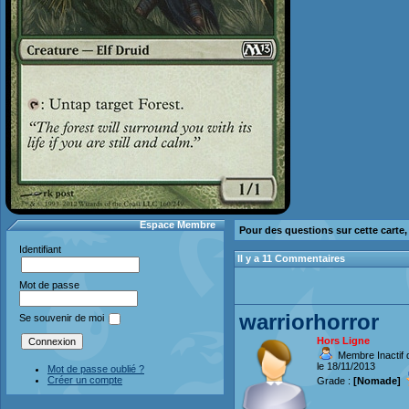
Espace Membre
Pour des questions sur cette carte
Identifiant
Il y a 11 Commentaires
Mot de passe
warriorhorror
Se souvenir de moi
Hors Ligne
Membre Inactif 
le 18/11/2013
Mot de passe oublié ?
Créer un compte
Grade :
[Nomade]