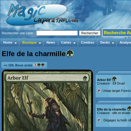
Recherche A
Rechercher une carte :
Home
Boutique
News
Cartes
Combos
Decks
Analys
Elfe de la charmille
<< 159. Boue acide
Arbor Elf
Creature - Elf Druid
: Untap target Forest
Elfe de la charmille
Créature : elfe et druide
: Dégagez la forêt ci