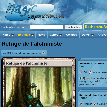
Recherche A
Rechercher une carte :
Home
Boutique
News
Cartes
Combos
Decks
Analys
Refuge de l'alchimiste
<< 224. Urne du repos sans fin
Alchemist's Refuge
Land
: Add
to your mana
,
: Until end of
though they had flash. 
play an instant.).
Refuge de l'alchimist
Terrain
: Ajoutez
à votre r