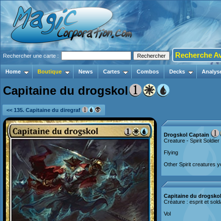
Recherche A
Rechercher une carte :
Home
Boutique
News
Cartes
Combos
Decks
Analys
Capitaine du drogskol
<< 135. Capitaine du diregraf
Drogskol Captain
Creature - Spirit Soldier
Flying
Other Spirit creatures 
Capitaine du drogsko
Créature : esprit et sold
Vol