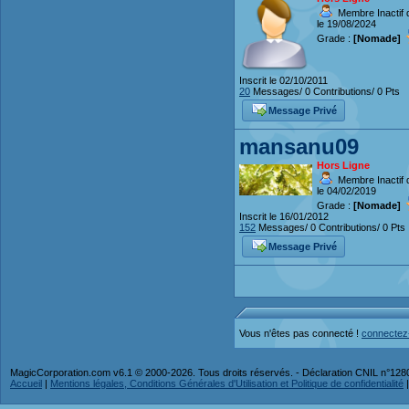
Membre Inactif 
le 19/08/2024
Grade :
[Nomade]
Inscrit le 02/10/2011
20
Messages/ 0 Contributions/ 0 Pts
Message Privé
mansanu09
Hors Ligne
Membre Inactif 
le 04/02/2019
Grade :
[Nomade]
Inscrit le 16/01/2012
152
Messages/ 0 Contributions/ 0 Pts
Message Privé
Vous n'êtes pas connecté !
connectez
MagicCorporation.com v6.1 © 2000-2026. Tous droits réservés. - Déclaration CNIL n°12
Accueil
|
Mentions légales, Conditions Générales d'Utilisation et Politique de confidentialité