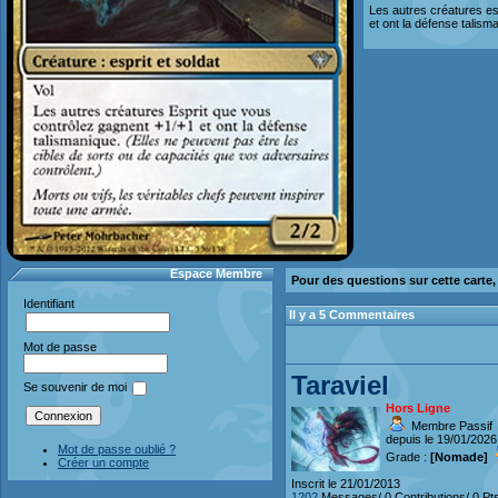
Les autres créatures es
et ont la défense talism
Espace Membre
Pour des questions sur cette carte
Identifiant
Il y a 5 Commentaires
Mot de passe
Taraviel
Se souvenir de moi
Hors Ligne
Membre Passif
depuis le 19/01/2026
Mot de passe oublié ?
Grade :
[Nomade]
Créer un compte
Inscrit le 21/01/2013
1202
Messages/ 0 Contributions/ 0 Pt