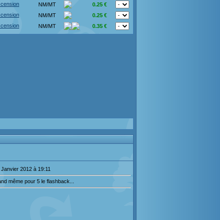
scension
NM/MT
0.25 €
scension
NM/MT
0.25 €
scension
NM/MT
0.35 €
 Janvier 2012 à 19:11
nd même pour 5 le flashback...