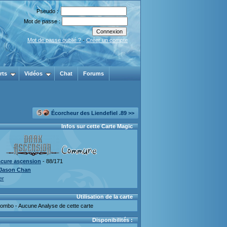
Pseudo :
Mot de passe :
Mot de passe oublié ?
-
Créer un compte
rts
Vidéos
Chat
Forums
Écorcheur des Liendefiel .89 >>
Infos sur cette Carte Magic
cure ascension
- 88/171
Jason Chan
er
Utilisation de la carte
mbo - Aucune Analyse de cette carte
Disponibilités :