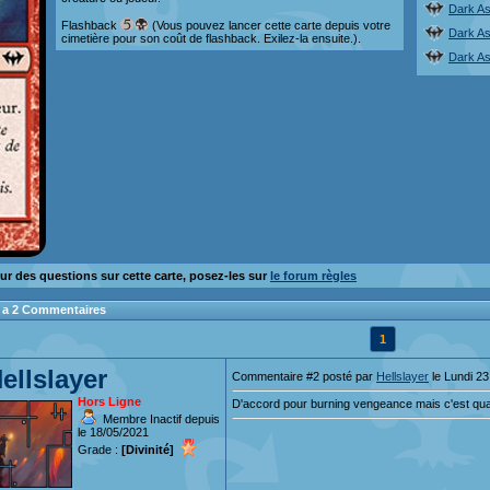
Dark A
Flashback
(Vous pouvez lancer cette carte depuis votre
Dark A
cimetière pour son coût de flashback. Exilez-la ensuite.).
Dark A
ur des questions sur cette carte, posez-les sur
le forum règles
 y a 2 Commentaires
1
ellslayer
Commentaire #2 posté par
Hellslayer
le Lundi 23
Hors Ligne
D'accord pour burning vengeance mais c'est qua
Membre Inactif depuis
le 18/05/2021
Grade :
[Divinité]