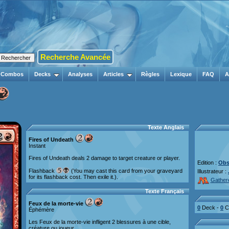
Recherche Avancée
Combos
Decks
Analyses
Articles
Règles
Lexique
FAQ
A
Texte Anglais
Fires of Undeath
Instant
Fires of Undeath deals 2 damage to target creature or player.
Edition :
Obs
Flashback
(You may cast this card from your graveyard
Illustrateur :
for its flashback cost. Then exile it.).
Gather
Texte Français
Feux de la morte-vie
0
Deck -
0
Co
Éphémère
Les Feux de la morte-vie infligent 2 blessures à une cible,
créature ou joueur.