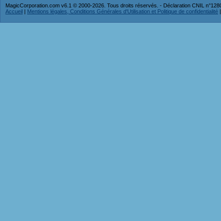
MagicCorporation.com v6.1 © 2000-2026. Tous droits réservés. - Déclaration CNIL n°12
Accueil
|
Mentions légales, Conditions Générales d'Utilisation et Politique de confidentialité