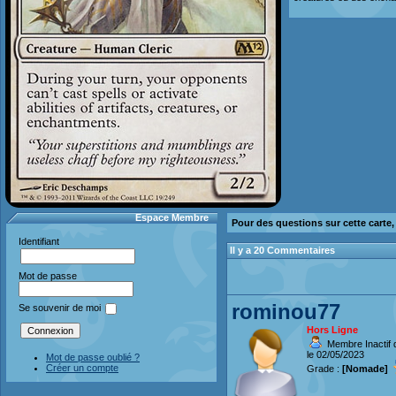
Espace Membre
Pour des questions sur cette carte
Identifiant
Il y a 20 Commentaires
Mot de passe
rominou77
Se souvenir de moi
Hors Ligne
Membre Inactif 
le 02/05/2023
Mot de passe oublié ?
Créer un compte
Grade :
[Nomade]