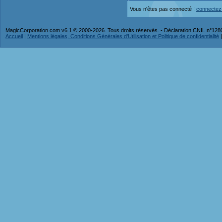
Vous n'êtes pas connecté !
connectez
MagicCorporation.com v6.1 © 2000-2026. Tous droits réservés. - Déclaration CNIL n°12
Accueil
|
Mentions légales, Conditions Générales d'Utilisation et Politique de confidentialité