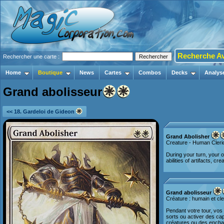
Recherche A
Rechercher une carte :
Home
Boutique
News
Cartes
Combos
Decks
Analys
Grand abolisseur
<< 18. Gardeloi de Gideon
Grand Abolisher
Creature - Human Cleri
During your turn, your o
abilities of artifacts, c
Grand abolisseur
Créature : humain et cl
Pendant votre tour, vos
sorts ou activer des ca
créatures ou des ench