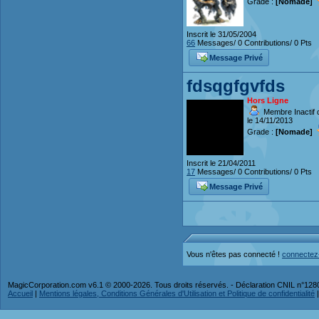
Grade :
[Nomade]
Inscrit le 31/05/2004
66
Messages/ 0 Contributions/ 0 Pts
Message Privé
fdsqgfgvfds
Hors Ligne
Membre Inactif 
le 14/11/2013
Grade :
[Nomade]
Inscrit le 21/04/2011
17
Messages/ 0 Contributions/ 0 Pts
Message Privé
Vous n'êtes pas connecté !
connectez
MagicCorporation.com v6.1 © 2000-2026. Tous droits réservés. - Déclaration CNIL n°12
Accueil
|
Mentions légales, Conditions Générales d'Utilisation et Politique de confidentialité