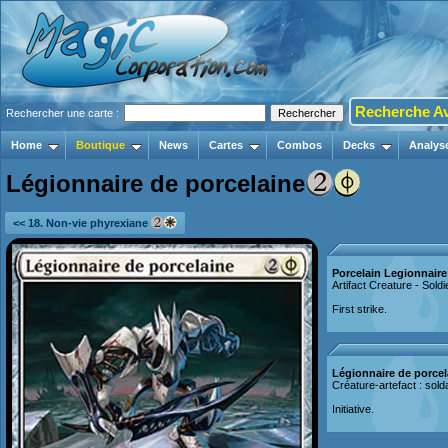
Recherche A
Rechercher une carte :
Home
Boutique
News
Cartes
Combos
Decks
Analys
Légionnaire de porcelaine
<< 18. Non-vie phyrexiane
Porcelain Legionnaire
Artifact Creature - Soldi
First strike.
Légionnaire de porcel
Créature-artefact : sold
Initiative.