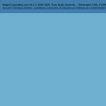
MagicCorporation.com v6.1 © 2000-2026. Tous droits réservés. - Déclaration CNIL n°12
Accueil
|
Mentions légales, Conditions Générales d'Utilisation et Politique de confidentialité