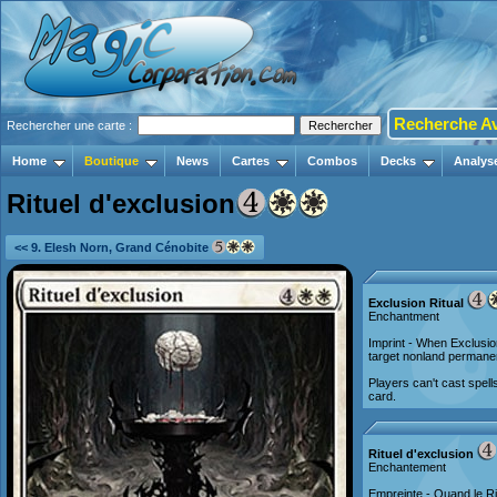
Recherche A
Rechercher une carte :
Home
Boutique
News
Cartes
Combos
Decks
Analys
Rituel d'exclusion
<< 9. Elesh Norn, Grand Cénobite
Exclusion Ritual
Enchantment
Imprint - When Exclusion 
target nonland permane
Players can't cast spel
card.
Rituel d'exclusion
Enchantement
Empreinte - Quand le Ri