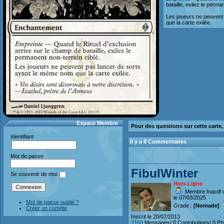
bataille, exilez le perma
Les joueurs ne peuvent
que la carte exilée.
Espace Membre
Pour des questions sur cette carte
Identifiant
Il y a 8 Commentaires
Mot de passe
FibulWinter
Se souvenir de moi
Hors Ligne
Membre Inactif 
le 07/03/2025
Mot de passe oublié ?
Grade :
[Nomade]
Créer un compte
Inscrit le 20/07/2013
2160
Messages/ 0 Contributions/ 0 Pt