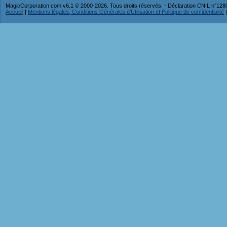
MagicCorporation.com v6.1 © 2000-2026. Tous droits réservés. - Déclaration CNIL n°12
Accueil
|
Mentions légales, Conditions Générales d'Utilisation et Politique de confidentialité