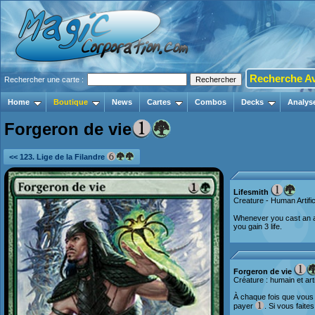
Recherche A
Rechercher une carte :
Home
Boutique
News
Cartes
Combos
Decks
Analys
Forgeron de vie
<< 123. Lige de la Filandre
Lifesmith
Creature - Human Artifi
Whenever you cast an a
you gain 3 life.
Forgeron de vie
Créature : humain et arti
À chaque fois que vous 
payer
. Si vous faite