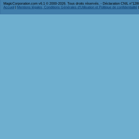
MagicCorporation.com v6.1 © 2000-2026. Tous droits réservés. - Déclaration CNIL n°12
Accueil
|
Mentions légales, Conditions Générales d'Utilisation et Politique de confidentialité