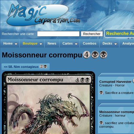
Recherche A
Rechercher une carte :
Home
Boutique
News
Cartes
Combos
Decks
Analys
Moissonneur corrompu
<< 58. Nim contagieux
Corrupted Harvester
Creature - Horror
, Sacrifice a creatu
Moissonneur corrom
Créature : horreur
, sacrifiez une créa
corrompu.