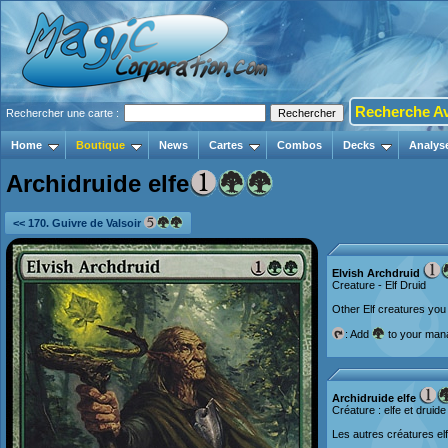
Recherche A
Rechercher une carte :
Home
Boutique
News
Cartes
Combos
Decks
Analys
Archidruide elfe
<< 170. Guivre de Valsoir
Elvish Archdruid
Creature - Elf Druid
Other Elf creatures you 
: Add
to your mana 
Archidruide elfe
Créature : elfe et druide
Les autres créatures el