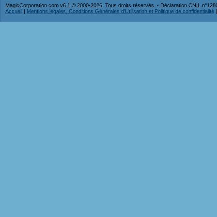
MagicCorporation.com v6.1 © 2000-2026. Tous droits réservés. - Déclaration CNIL n°12
Accueil
|
Mentions légales, Conditions Générales d'Utilisation et Politique de confidentialité