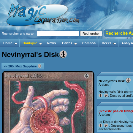
Recherche A
Rechercher une carte :
Home
Boutique
News
Cartes
Combos
Decks
Analys
Nevinyrral's Disk
<< 265. Mox Sapphire
Nevinyrral's Disk
Artifact
Nevinyrral's Disk enters 
,
: Destroy all art
(n'existe pas en franç
Artefact
Le Disque de Nevinyrral
,
: Détruisez tous l
enchantements.