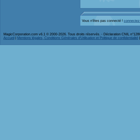
Vous n'êtes pas connecté !
connectez
MagicCorporation.com v6.1 © 2000-2026. Tous droits réservés. - Déclaration CNIL n°12
Accueil
|
Mentions légales, Conditions Générales d'Utilisation et Politique de confidentialité